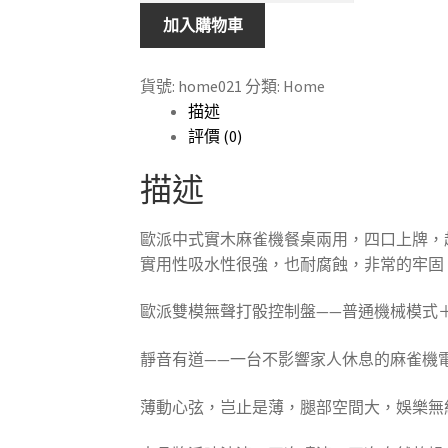
麻
加入購物車
雀
機
貨號:
home021
分類:
Home
連
描述
椅
評價 (0)
子
五
描述
件
套
歐派中式實木麻雀機餐桌兩用，四口上牌，
進
實用性吸水性很強，也耐腐蝕，非常的牢固
口
實
歐派雙模無聲打骰控制盤——普通機械模式
木
數
靜音有道——一台不影響家人休息的麻雀機
量
薄動心弦，岂止是薄，腿部空間大，娛樂無