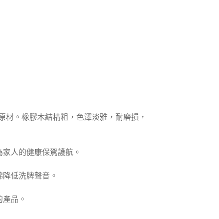
原材。橡膠木結構粗，色澤淡雅，耐磨損，
為家人的健康保駕護航。
綿降低洗牌聲音。
的產品。