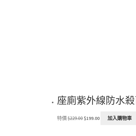
座廁紫外線防水殺
Original
Current
特價
$
229.00
$
199.00
加入購物車
price
price
was:
is: