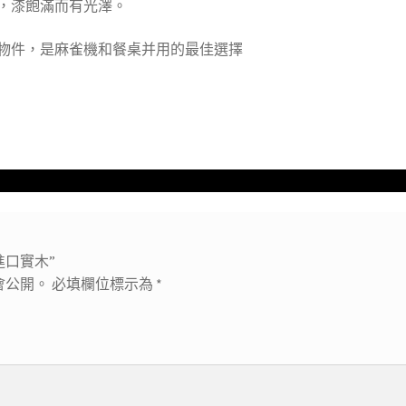
，漆飽滿而有光澤。
物件，是麻雀機和餐桌并用的最佳選擇
進口實木”
會公開。
必填欄位標示為
*