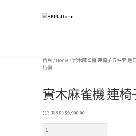
Skip
Skip
to
to
navigation
content
首頁
首頁
商店
商店
我的帳戶
我的帳戶
購物車
購物車
結帳
結帳
首頁
/
Home
/
實木麻雀機 連椅子五件套 進
特價
實木麻雀機 連椅
Original
Current
$
13,388.00
$
9,988.00
price
price
實
was:
is:
木
$13,388.00.
$9,988.00.