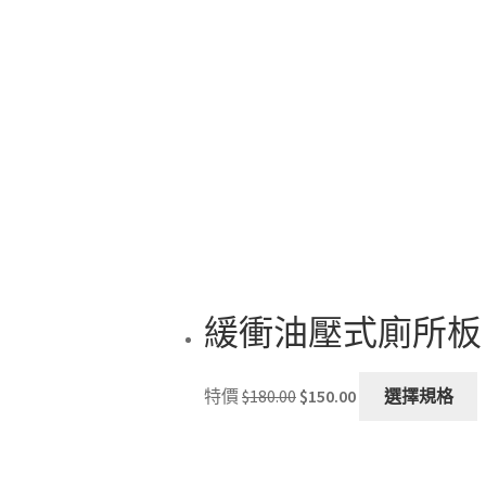
$229.00.
$199.00.
緩衝油壓式廁所板
Original
Current
T
特價
$
180.00
$
150.00
選擇規格
price
price
p
was:
is:
h
$180.00.
$150.00.
m