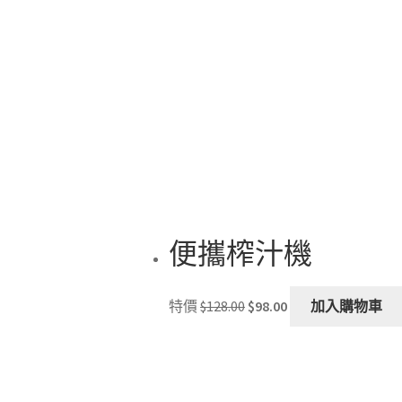
v
o
b
c
t
p
p
便攜榨汁機
Original
Current
特價
$
128.00
$
98.00
加入購物車
price
price
was:
is:
$128.00.
$98.00.