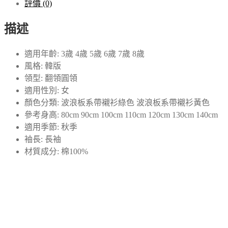
評價 (0)
繫
帶
描述
長
袖
適用年齡: 3歲 4歲 5歲 6歲 7歲 8歲
襯
風格: 韓版
衣
領型: 翻領圓領
2022
適用性別: 女
秋
顏色分類: 波浪板系帶襯衫綠色 波浪板系帶襯衫黃色
款
參考身高: 80cm 90cm 100cm 110cm 120cm 130cm 140cm
兒
適用季節: 秋季
童
袖長: 長袖
洋
材質成分: 棉100%
氣
寬
鬆
上
衣
時
尚