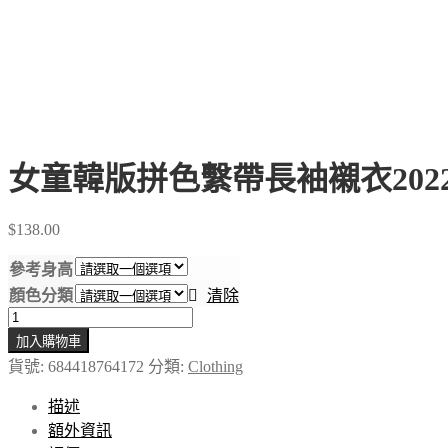
女童韓版拼色繫帶長袖襯衣20
$
138.00
參考身高
顏色分類
清除
女
加入購物車
童
貨號:
684418764172
分類:
Clothing
韓
版
描述
拼
額外資訊
色