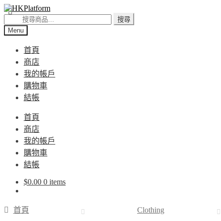
Skip
Skip
to
to
搜
搜尋
navigation
content
尋
Menu
關
首頁
鍵
商店
字:
我的帳戶
購物車
結帳
首頁
商店
我的帳戶
購物車
結帳
$
0.00
0 items
首頁
Clothing