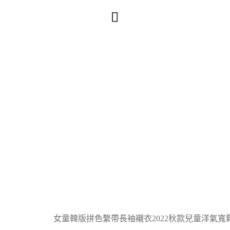
女童韓版拼色繫帶長袖襯衣2022秋款兒童洋氣