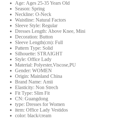
Age:
Ages 25-35 Years Old
新
Season:
Spring
款
Neckline:
O-Neck
Waistline:
Natural Factors
法
Sleeve Style:
Regular
式
Dresses Length:
Above Knee, Mini
連
Decoration:
Button
Sleeve Length(cm):
Full
衣
Pattern Type:
Solid
裙
Silhouette:
STRAIGHT
中
Style:
Office Lady
Material:
Polyester,Viscose,PU
長
Gender:
WOMEN
款
Origin:
Mainland China
黑
Brand Name:
Amii
Elasticity:
Non Strech
色
Fit Type:
Slim Fit
優
CN:
Guangdong
雅
type:
Dresses for Women
item:
Office Lady Vestidos
辦
color:
black/cream
公
室
女