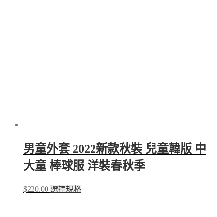
The
options
may
be
chosen
on
the
product
page
男童外套 2022新款秋裝 兒童韓版 中
大童 棒球服 洋裝春秋季
This
$
220.00
選擇規格
product
has
multiple