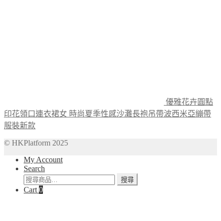
優雅花卉圓點
印花領口連衣裙女 時尚夏季性感沙灘長袍吊帶波西米亞繃帶
服裝新款
© HKPlatform 2025
My Account
Search
搜
搜尋
Cart
0
尋
關
鍵