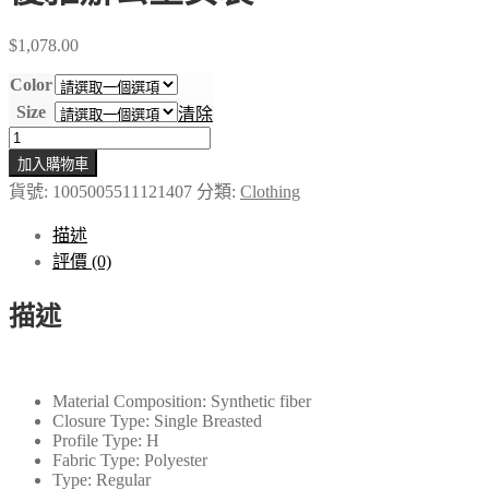
$
1,078.00
Color
Size
清除
女
加入購物車
式
貨號:
1005005511121407
分類:
Clothing
極
簡
描述
主
評價 (0)
義
優
描述
雅
派
對
Material Composition:
Synthetic fiber
禮
Closure Type:
Single Breasted
服
Profile Type:
H
春
Fabric Type:
Polyester
Type:
Regular
季