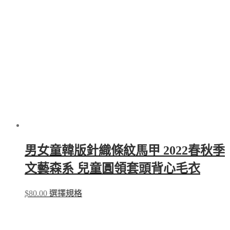
男女童韓版針織條紋馬甲 2022春秋季
文藝森系 兒童圓領套頭背心毛衣
This
$
80.00
選擇規格
product
has
multiple
variants.