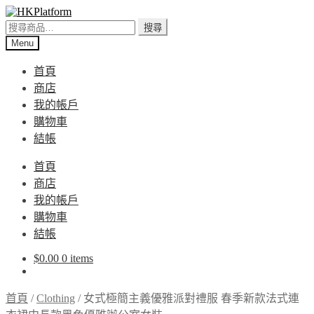
Skip
Skip
to
to
搜
搜尋
navigation
content
尋
Menu
關
首頁
鍵
商店
字:
我的帳戶
購物車
結帳
首頁
商店
我的帳戶
購物車
結帳
$
0.00
0 items
首頁
/
Clothing
/
女式極簡主義優雅派對禮服 春季新款法式連