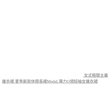
multiple
variants.
The
options
may
be
chosen
on
the
product
page
女式極簡主義
連衣裙 夏季新款休閒長裙ModaL彈力O領短袖女連衣裙