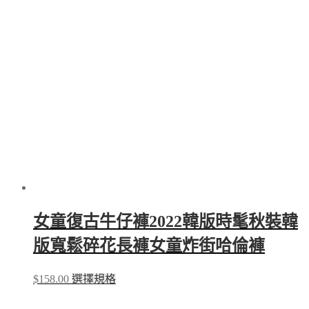
variants.
The
options
may
be
chosen
on
the
product
page
女童復古牛仔褲2022韓版時髦秋裝韓
版寬鬆碎花長褲女童炸街哈倫褲
This
$
158.00
選擇規格
product
has