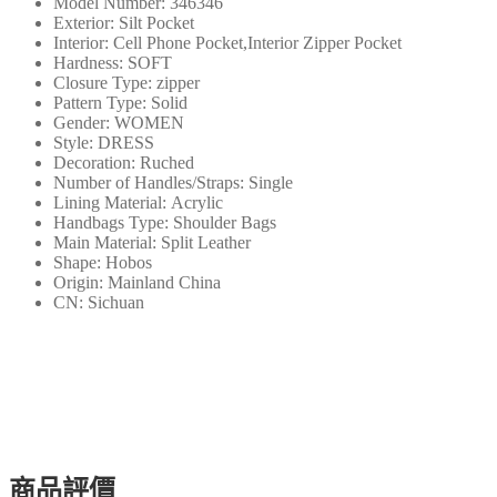
Model Number:
346346
數
Exterior:
Silt Pocket
量
Interior:
Cell Phone Pocket,Interior Zipper Pocket
Hardness:
SOFT
Closure Type:
zipper
Pattern Type:
Solid
Gender:
WOMEN
Style:
DRESS
Decoration:
Ruched
Number of Handles/Straps:
Single
Lining Material:
Acrylic
Handbags Type:
Shoulder Bags
Main Material:
Split Leather
Shape:
Hobos
Origin:
Mainland China
CN:
Sichuan
商品評價