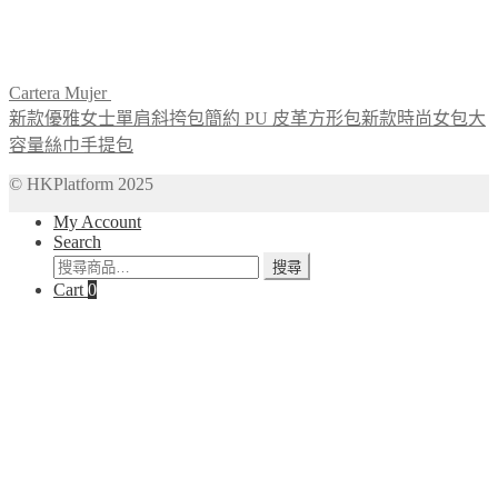
Cartera Mujer
新款優雅女士單肩斜挎包簡約 PU 皮革方形包新款時尚女包大
容量絲巾手提包
© HKPlatform 2025
My Account
Search
搜
搜尋
Cart
0
尋
關
鍵
字: