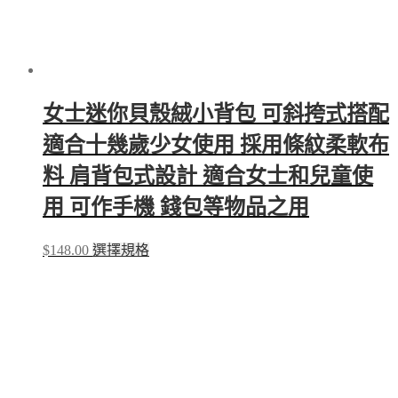
女士迷你貝殼絨小背包 可斜挎式搭配
適合十幾歲少女使用 採用條紋柔軟布
料 肩背包式設計 適合女士和兒童使
用 可作手機 錢包等物品之用
This
$
148.00
選擇規格
product
has
multiple
variants.
The
options
may
be
chosen