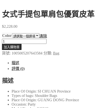
女式手提包單肩包優質皮革
$
2,228.00
Color
清除
女
加入購物車
式
貨號:
1005005207643584
分類:
Bag
手
提
描述
包
評價 (0)
單
肩
描述
包
優
Place Of Origin:
SI CHUAN Province
質
Types of bags:
Shoulder Bags
皮
Place Of Origin:
GUANG DONG Province
Occasion:
Party
革