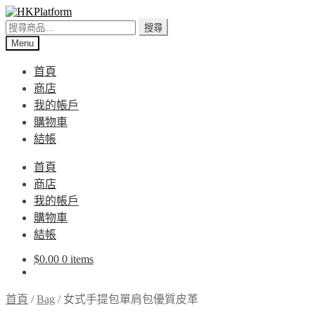
Skip
Skip
to
to
搜
搜尋
navigation
content
尋
Menu
關
首頁
鍵
商店
字:
我的帳戶
購物車
結帳
首頁
商店
我的帳戶
購物車
結帳
$
0.00
0 items
首頁
/
Bag
/
女式手提包單肩包優質皮革