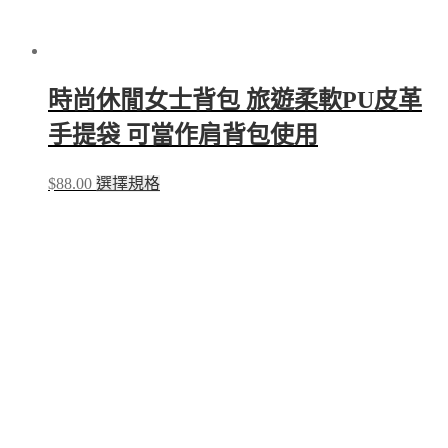
時尚休閒女士背包 旅遊柔軟PU皮革
手提袋 可當作肩背包使用
This
$
88.00
選擇規格
product
has
multiple
variants.
The
options
may
be
chosen
on
the
product
page