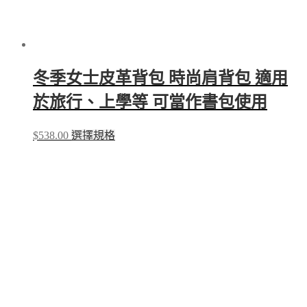
冬季女士皮革背包 時尚肩背包 適用
於旅行、上學等 可當作書包使用
This
$
538.00
選擇規格
product
has
multiple
variants.
The
options
may
be
chosen
on
the
product
page