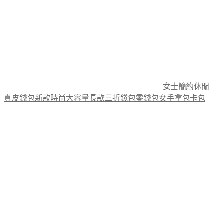
on
the
product
page
女士簡約休閒
真皮錢包新款時尚大容量長款三折錢包零錢包女手拿包卡包