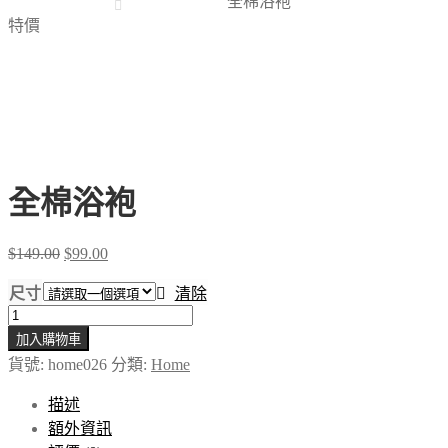
全棉浴袍
特價
全棉浴袍
Original
Current
$
149.00
$
99.00
price
price
was:
is:
尺寸
清除
$149.00.
$99.00.
全
加入購物車
棉
貨號:
home026
分類:
Home
浴
袍
描述
數
額外資訊
量