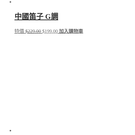
中國笛子 G調
Original
Current
特價
$
229.00
$
199.00
加入購物車
price
price
was:
is:
$229.00.
$199.00.