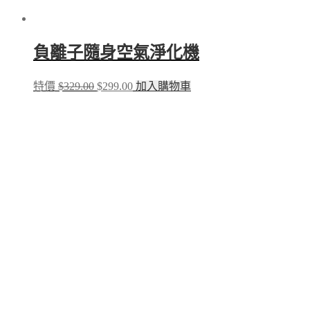
負離子隨身空氣淨化機
Original
Current
特價
$
329.00
$
299.00
加入購物車
price
price
was:
is:
$329.00.
$299.00.