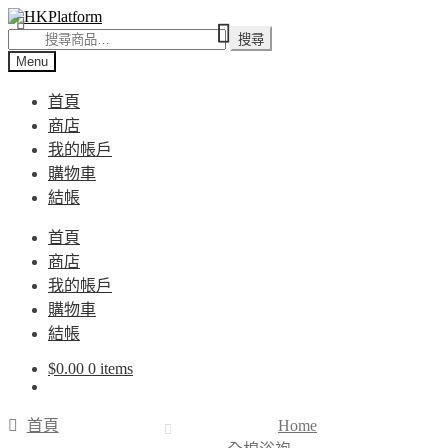
Skip
Skip
to
to
搜
搜尋
navigation
content
尋
Menu
關
首頁
鍵
商店
字:
我的帳戶
購物車
結帳
首頁
商店
我的帳戶
購物車
結帳
$
0.00
0 items
首頁
Home