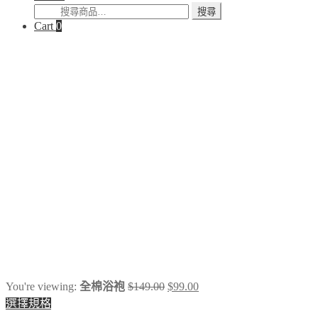
搜
搜尋
Cart
0
尋
關
鍵
字:
Original
Current
You're viewing:
全棉浴袍
$
149.00
$
99.00
price
price
選擇規格
was:
is: