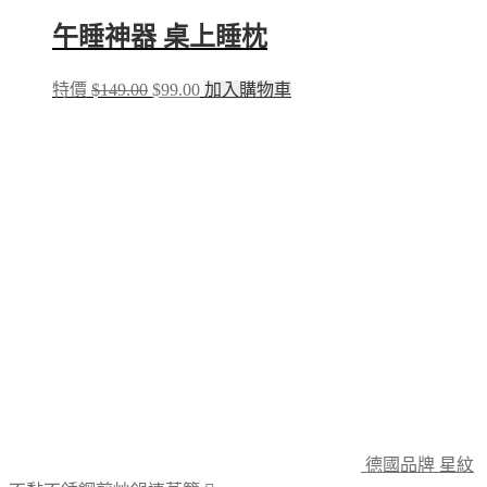
午睡神器 桌上睡枕
Original
Current
特價
$
149.00
$
99.00
加入購物車
price
price
was:
is:
$149.00.
$99.00.
德國品牌 星紋