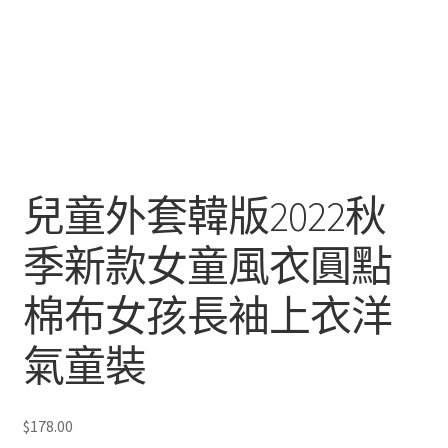
兒童外套韓版2022秋
季新款女童風衣圓點
棉布女孩長袖上衣洋
氣童裝
$
178.00