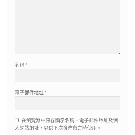
名稱
*
電子郵件地址
*
在瀏覽器中儲存顯示名稱、電子郵件地址及個
人網站網址，以供下次發佈留言時使用。