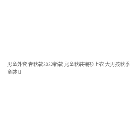
be
chosen
on
the
product
page
男童外套 春秋款2022新款 兒童秋裝襯衫上衣 大男孩秋季
童裝