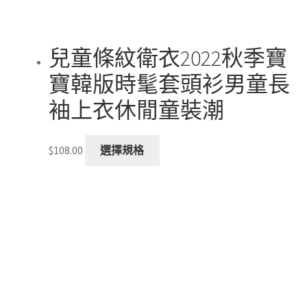
product
page
兒童條紋衛衣2022秋季寶
寶韓版時髦套頭衫男童長
袖上衣休閒童裝潮
This
$
108.00
選擇規格
product
has
multiple
variants.
The
options
may
be
chosen