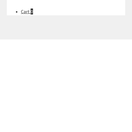
鍵
字:
Cart
0