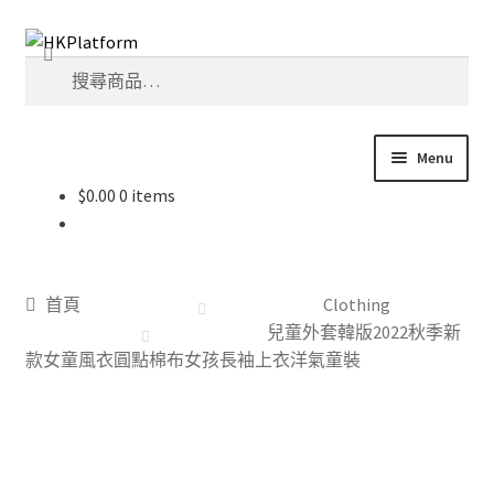
Skip
Skip
搜
to
to
搜
尋
navigation
content
尋
關
鍵
Menu
字:
$
0.00
0 items
首頁
商店
首頁
Clothing
我的帳戶
兒童外套韓版2022秋季新
款女童風衣圓點棉布女孩長袖上衣洋氣童裝
購物車
結帳