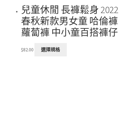
兒童休閒 長褲鬆身 2022
春秋新款男女童 哈倫褲
蘿蔔褲 中小童百搭褲仔
This
$
82.00
選擇規格
product
has
multiple
variants.
The
options
may
be
chosen
on
the