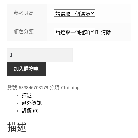
參考身高
顏色分類
清除
兒
童
外
加入購物車
套
韓
貨號:
683846708279
分類:
Clothing
版
描述
2022
額外資訊
秋
評價 (0)
季
新
描述
款
女