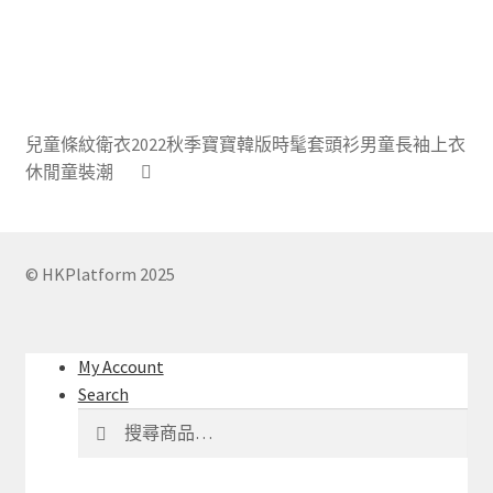
兒童條紋衛衣2022秋季寶寶韓版時髦套頭衫男童長袖上衣
休閒童裝潮
© HKPlatform 2025
My Account
Search
搜
搜
尋
尋
關