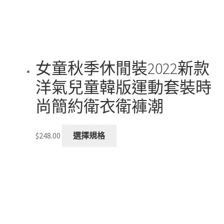
on
the
product
page
女童秋季休閒裝2022新款
洋氣兒童韓版運動套裝時
尚簡約衛衣衛褲潮
This
$
248.00
選擇規格
product
has
multiple
variants.
The
options
may