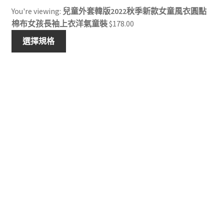
You're viewing:
兒童外套韓版2022秋季新款女童風衣圓點
棉布女孩長袖上衣洋氣童裝
$
178.00
選擇規格