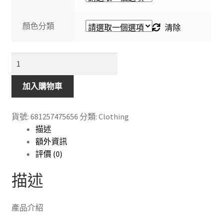
顏色分類
清除
兒
童
休
加入購物車
閒
長
貨號:
681257475656
分類:
Clothing
褲
描述
鬆
額外資訊
身
評價 (0)
2022
春
描述
秋
新
產品介紹
款
男