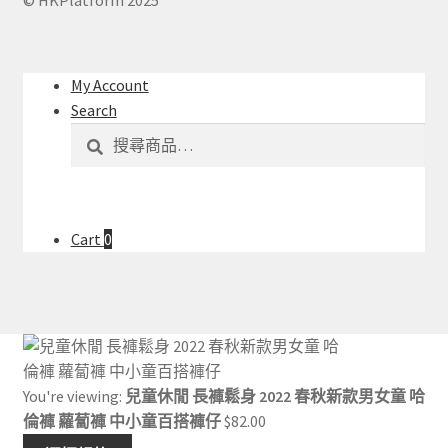
© HKPlatform 2025
My Account
Search
搜
搜
尋
尋
關
鍵
字:
Cart
0
You're viewing:
兒童休閒 長褲鬆身 2022 春秋新款男女童 哈
倫褲 蘿蔔褲 中小童百搭褲仔
$
82.00