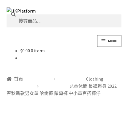
Skip
Skip
搜
to
to
搜
尋
navigation
content
尋
關
鍵
Menu
字:
$
0.00
0 items
首頁
商店
首頁
Clothing
我的帳戶
兒童休閒 長褲鬆身 2022
春秋新款男女童 哈倫褲 蘿蔔褲 中小童百搭褲仔
購物車
結帳