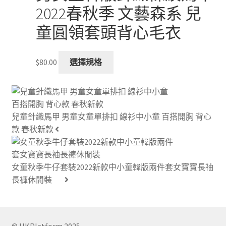
The
2022春秋季 文藝森系 兒
options
童圓領套頭背心毛衣
may
be
chosen
This
$
80.00
選擇規格
on
product
the
has
product
multiple
page
variants.
兒童針織馬甲 男童女童單排扣 線衫中小童 百搭開胸 背心
The
款 春秋新款
options
may
be
女童秋季牛仔套裝2022新款中小童韓版兩件套女寶寶長袖
chosen
長褲休閒裝
on
the
product
page