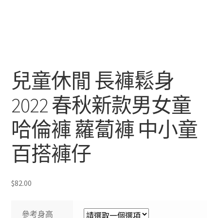
兒童休閒 長褲鬆身
2022 春秋新款男女童
哈倫褲 蘿蔔褲 中小童
百搭褲仔
$
82.00
參考身高