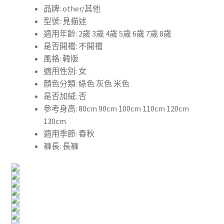
品牌: other/其他
女
型號: 見描述
童
適用年齡: 2歲 3歲 4歲 5歲 6歲 7歲 8歲
哈
是否開襠: 不開襠
倫
風格: 韓版
褲
適用性別: 女
蘿
顏色分類: 綠色 灰色 米色
蔔
是否加絨: 否
褲
參考身高: 80cm 90cm 100cm 110cm 120cm
中
130cm
小
適用季節: 春秋
童
褲長: 長褲
百
搭
褲
仔
數
量