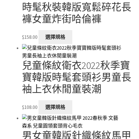
時髦秋裝韓版寬鬆碎花長
褲女童炸街哈倫褲
This
$
158.00
選擇規格
product
has
multiple
兒童條紋衛衣2022秋季寶
variants.
The
寶韓版時髦套頭衫男童長
options
袖上衣休閒童裝潮
may
be
chosen
This
$
108.00
選擇規格
on
product
the
has
product
multiple
男女童韓版針織條紋馬甲
page
variants.