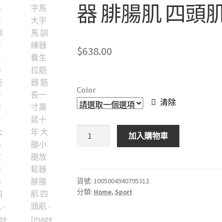
器 腓腸肌 四頭
$
638.00
Color
清除
一
加入購物車
字
馬
大
字
貨號:
1005004940795312
分類:
Home
,
Sport
馬
訓
練