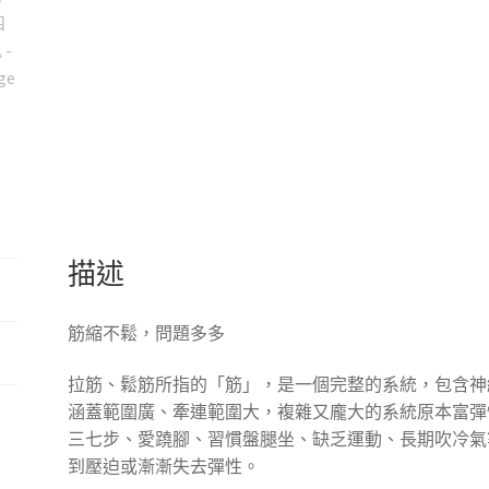
放
鬆
器
腓
腸
肌
四
頭
肌
數
描述
量
筋縮不鬆，問題多多
拉筋、鬆筋所指的「筋」，是一個完整的系統，包含神
涵蓋範圍廣、牽連範圍大，複雜又龐大的系統原本富彈
三七步、愛蹺腳、習慣盤腿坐、缺乏運動、長期吹冷氣
到壓迫或漸漸失去彈性。