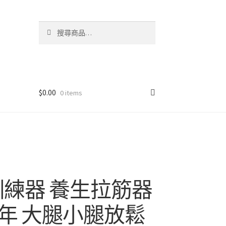
搜
搜
尋
尋
關
鍵
字:
$
0.00
0 items
訓練器 養生拉筋器
年 大腿小腿放鬆